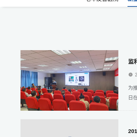
为
日在
20