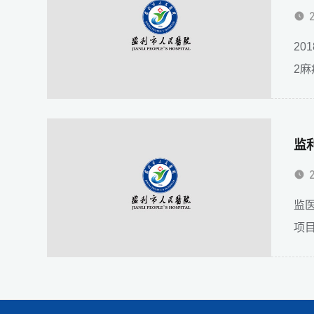
2
2
监
监
项