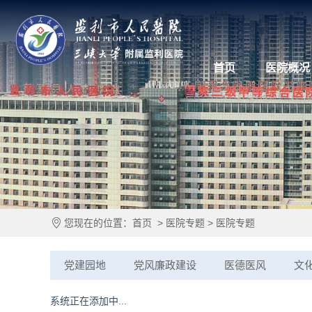
首页
医院概况
您现在的位置：
首页
>
医院专题
>
医院专题
党建园地
党风廉政建设
医德医风
文
系统正在添加中...