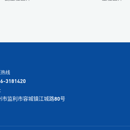
医热线
16-3181420
址
州市监利市容城镇江城路80号