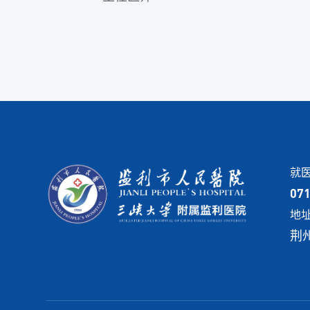
就
07
地
荆